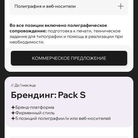
Логотип AI/PDF/SVG/PNG
Миссия
Монограмма и другие версии логотипа
Полиграфия и веб-носители
Вариации слоганов
Элементы айдентики (символы, усиливающие
Ценности
визуал)
Разработка любых 10 видов полиграфии (макеты,
Цветовое решение (RGB, Pantone, CMYK)
визуализация) и/или веб-носителей фирменного
Во все позиции включено полиграфическое
Шрифтовое решение (проверка лицензии и
стиля
сопровождение:
подготовка к печати, техническое
подбор шрифтовой пары)
Обложки для социальных сетей (аватарки)
задание для типографии и помощь в реализации при
Фоны для социальных сетей (5 видов)
необходимости.
КОММЕРЧЕСКОЕ ПРЕДЛОЖЕНИЕ
// До 1 месяца
Брендинг: Pack S
Бренд-платформа
Фирменный стиль
5 позиций полиграфии/и или веб-носителей