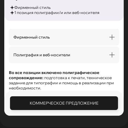
Фирменный стиль
1 позиция полиграфии/и или веб-носителя
Фирменный стиль
Логотип AI/PDF/SVG/PNG
Монограмма и другие версии логотипа
Полиграфия и веб-носители
Элементы айдентики (символы, усиливающие
визуал)
Разработка любого 1 вида полиграфии (макеты,
Цветовое решение (RGB, Pantone, CMYK)
визуализация) и/или веб-носителя фирменного
Во все позиции включено полиграфическое
Шрифтовое решение (проверка лицензии и
стиля
сопровождение:
подготовка к печати, техническое
подбор шрифтовой пары)
Обложки для социальных сетей (аватарки)
задание для типографии и помощь в реализации при
Фоны для социальных сетей (5 видов)
необходимости.
КОММЕРЧЕСКОЕ ПРЕДЛОЖЕНИЕ