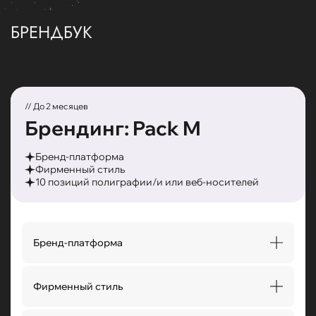
БРЕНДБУК
// До 2 месяцев
Брендинг: Pack M
Бренд-платформа
Фирменный стиль
10 позиций полиграфии/и или веб-носителей
Бренд-платформа
Описание бренда/проекта
Tone of voice (TOV)
Фирменный стиль
Основные характеристики TOV
Фразы и выражения, усиливающие TOV