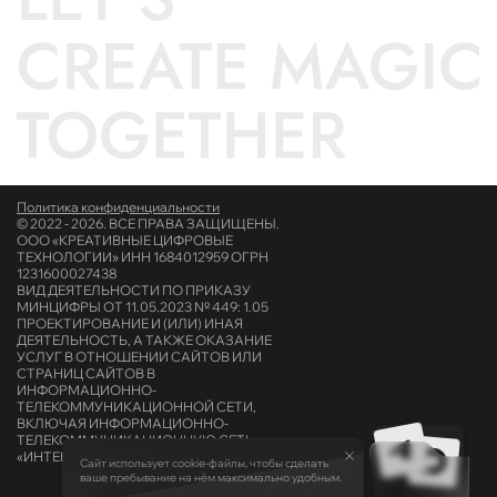
✦ ПРОВЕДИ КУРСОРОМ
Политика конфиденциальности
© 2022 - 2026. ВСЕ ПРАВА ЗАЩИЩЕНЫ.
ООО «КРЕАТИВНЫЕ ЦИФРОВЫЕ
ТЕХНОЛОГИИ» ИНН 1684012959 ОГРН
1231600027438
ВИД ДЕЯТЕЛЬНОСТИ ПО ПРИКАЗУ
МИНЦИФРЫ ОТ 11.05.2023 № 449: 1.05
ПРОЕКТИРОВАНИЕ И (ИЛИ) ИНАЯ
ДЕЯТЕЛЬНОСТЬ, А ТАКЖЕ ОКАЗАНИЕ
УСЛУГ В ОТНОШЕНИИ САЙТОВ ИЛИ
СТРАНИЦ САЙТОВ В
ИНФОРМАЦИОННО-
ТЕЛЕКОММУНИКАЦИОННОЙ СЕТИ,
ВКЛЮЧАЯ ИНФОРМАЦИОННО-
ТЕЛЕКОММУНИКАЦИОННУЮ СЕТЬ
«ИНТЕРНЕТ»
Сайт использует cookie-файлы, чтобы сделать
ваше пребывание на нём максимально удобным.