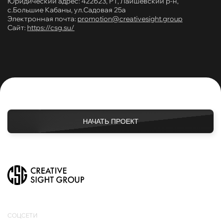
Юридический адрес: 422623, РТ, Лаишевский р-н,
с.Большие Кабаны, ул.Садовая 25а
Электронная почта:
promotion@creativesight.group
Сайт:
https://csg.su/
НАЧАТЬ ПРОЕКТ
СОЦСЕТИ