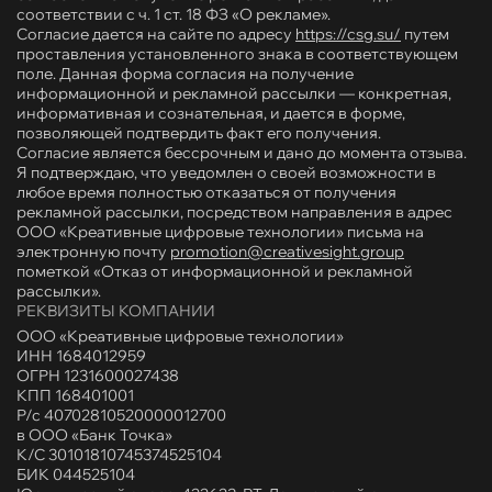
соответствии с ч. 1 ст. 18 ФЗ «О рекламе».
Согласие дается на сайте по адресу
https://csg.su/
путем
проставления установленного знака в соответствующем
поле. Данная форма согласия на получение
информационной и рекламной рассылки — конкретная,
информативная и сознательная, и дается в форме,
позволяющей подтвердить факт его получения.
Согласие является бессрочным и дано до момента отзыва.
Я подтверждаю, что уведомлен о своей возможности в
любое время полностью отказаться от получения
рекламной рассылки, посредством направления в адрес
ООО «Креативные цифровые технологии» письма на
электронную почту
promotion@creativesight.group
пометкой «Отказ от информационной и рекламной
рассылки».
РЕКВИЗИТЫ КОМПАНИИ
ООО «Креативные цифровые технологии»
ИНН 1684012959
ОГРН 1231600027438
КПП 168401001
Р/с 40702810520000012700
в ООО «Банк Точка»
К/С 30101810745374525104
БИК 044525104